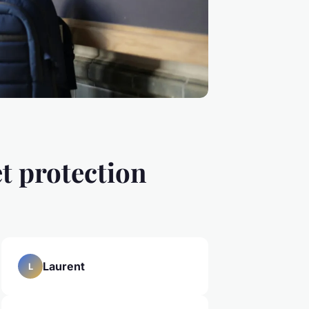
et protection
Laurent
L