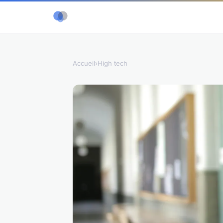
Accueil
›
High tech