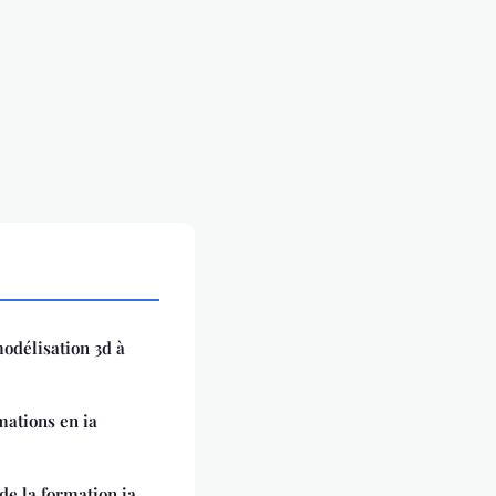
 modélisation 3d à
mations en ia
de la formation ia